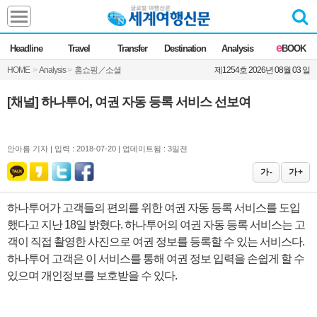
Headline
e
Headline
Travel
Transfer
Destination
Analysis
BOOK
전체
News
HOME
>
Analysis
>
홈쇼핑／소셜
제1254호 2026년 08월 03 일
Commentary
Opinion
Focus
Marketing
[채널] 하나투어, 여권 자동 등록 서비스 선보여
ZoomIn
Travel
안아름 기자 |
입력 : 2018-07-20 | 업데이트됨 : 3일전
가 -
가 +
Transfer
하나투어가 고객들의 편의를 위한 여권 자동 등록 서비스를 도입
했다고 지난 18일 밝혔다. 하나투어의 여권 자동 등록 서비스는 고
Destination
객이 직접 촬영한 사진으로 여권 정보를 등록할 수 있는 서비스다.
하나투어 고객은 이 서비스를 통해 여권 정보 입력을 손쉽게 할 수
Analysis
있으며 개인정보를 보호받을 수 있다.