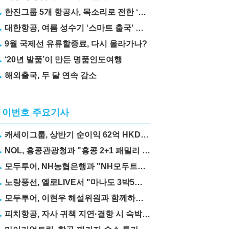
한진그룹 5개 항공사, 목소리로 전한 ‘재능기부’
대한항공, 여름 성수기 ‘스마트 출국’ 꿀팁 3가지 공개
9월 국제선 유류할증료, 다시 올라가나?
‘20년 발품’이 만든 명품인도여행
해외출국, 두 달 연속 감소
이번호 주요기사
캐세이그룹, 상반기 순이익 62억 HKD… 전년比 67.6%↑
NOL, 홍콩관광청과 "홍콩 2+1 패밀리 프로모션" 실시
모두투어, NH농협은행과 "NH모두트래블리적금" 출시
노랑풍선, 옐로LIVE서 "마나도 3박5일" 상품 선보여
모두투어, 이현우 해설위원과 함께하는 "MLB 직관 컨셉투어" 출시
피치항공, 자사 귀책 지연·결항 시 숙박·교통비 보상제 도입