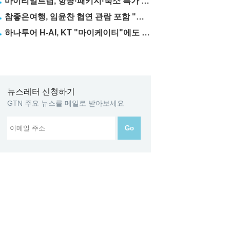
마이리얼트립, 항공·패키지·숙소 특가 릴레이
참좋은여행, 임윤찬 협연 관람 포함 "미동부·캐나다" 패키지 출시
하나투어 H-AI, KT "마이케이티"에도 탑재
뉴스레터 신청하기
GTN 주요 뉴스를 메일로 받아보세요
Go