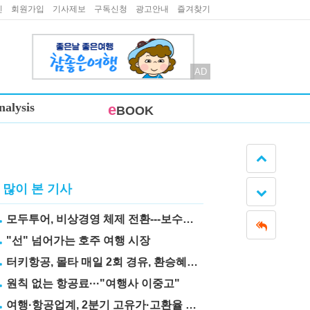
인
회원가입
기사제보
구독신청
광고안내
즐겨찾기
AD
nalysis
e
BOOK
많이 본 기사
모두투어, 비상경영 체제 전환---보수도 삭감
"선" 넘어가는 호주 여행 시장
터키항공, 몰타 매일 2회 경유, 환승혜택 눈길
원칙 없는 항공료···"여행사 이중고"
여행·항공업계, 2분기 고유가·고환율 직격탄