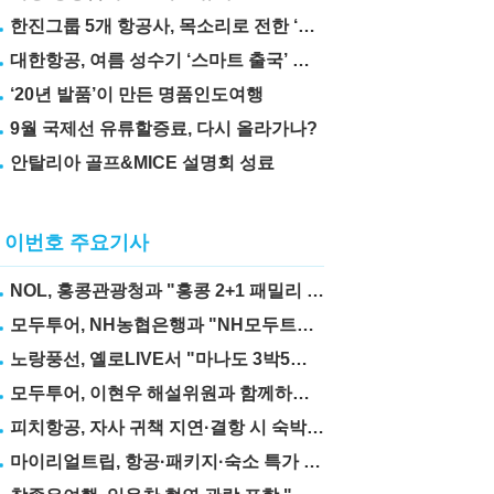
한진그룹 5개 항공사, 목소리로 전한 ‘재능기부’
대한항공, 여름 성수기 ‘스마트 출국’ 꿀팁 3가지 공개
‘20년 발품’이 만든 명품인도여행
9월 국제선 유류할증료, 다시 올라가나?
안탈리아 골프&MICE 설명회 성료
이번호 주요기사
NOL, 홍콩관광청과 "홍콩 2+1 패밀리 프로모션" 실시
모두투어, NH농협은행과 "NH모두트래블리적금" 출시
노랑풍선, 옐로LIVE서 "마나도 3박5일" 상품 선보여
모두투어, 이현우 해설위원과 함께하는 "MLB 직관 컨셉투어" 출시
피치항공, 자사 귀책 지연·결항 시 숙박·교통비 보상제 도입
마이리얼트립, 항공·패키지·숙소 특가 릴레이