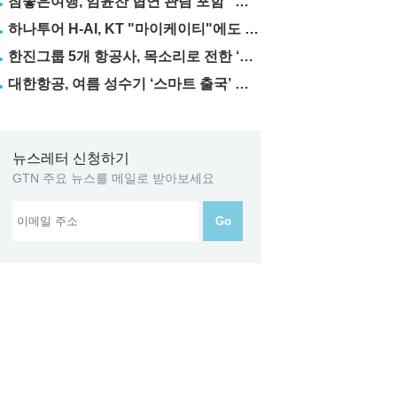
참좋은여행, 임윤찬 협연 관람 포함 "미동부·캐나다" 패키지 출시
하나투어 H-AI, KT "마이케이티"에도 탑재
한진그룹 5개 항공사, 목소리로 전한 ‘재능기부’
대한항공, 여름 성수기 ‘스마트 출국’ 꿀팁 3가지 공개
뉴스레터 신청하기
GTN 주요 뉴스를 메일로 받아보세요
Go