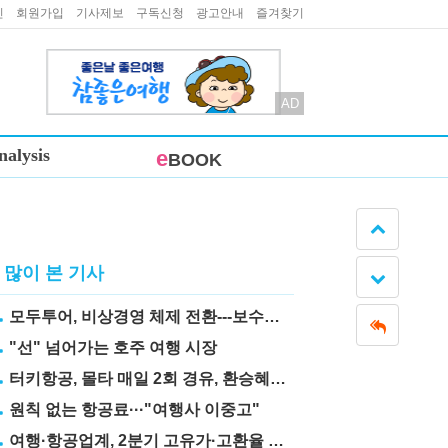
인
회원가입
기사제보
구독신청
광고안내
즐겨찾기
AD
nalysis
e
BOOK
많이 본 기사
모두투어, 비상경영 체제 전환---보수도 삭감
"선" 넘어가는 호주 여행 시장
터키항공, 몰타 매일 2회 경유, 환승혜택 눈길
원칙 없는 항공료···"여행사 이중고"
여행·항공업계, 2분기 고유가·고환율 직격탄