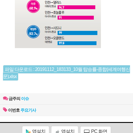
파일 다운로드 : 20191112_183133_10월 탑승률-종합(세계여행신
문).xlsx
금주의
이슈
이번호
주요기사
앱설치
앱설치
PC 화면