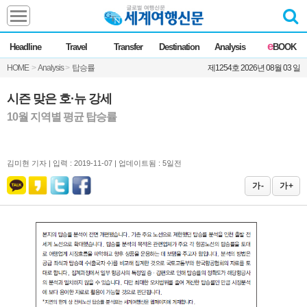
Headline
e
Headline
Travel
Transfer
Destination
Analysis
BOOK
전체
News
HOME
>
Analysis
>
탑승률
제1254호 2026년 08월 03 일
Commentary
Opinion
Focus
Marketing
시즌 맞은 호·뉴 강세
ZoomIn
10월 지역별 평균 탑승률
Travel
김미현 기자 |
입력 : 2019-11-07 | 업데이트됨 : 5일전
Transfer
가 -
가 +
Destination
Analysis