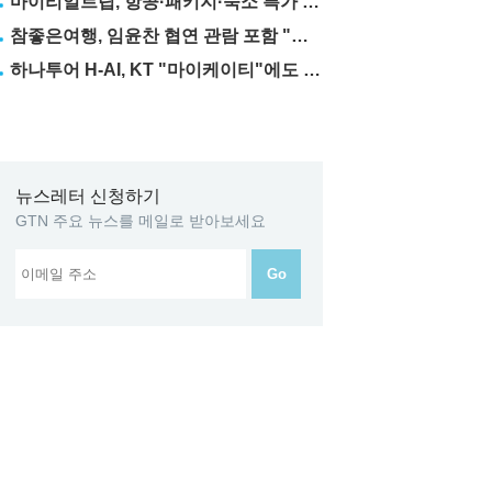
마이리얼트립, 항공·패키지·숙소 특가 릴레이
참좋은여행, 임윤찬 협연 관람 포함 "미동부·캐나다" 패키지 출시
하나투어 H-AI, KT "마이케이티"에도 탑재
뉴스레터 신청하기
GTN 주요 뉴스를 메일로 받아보세요
Go