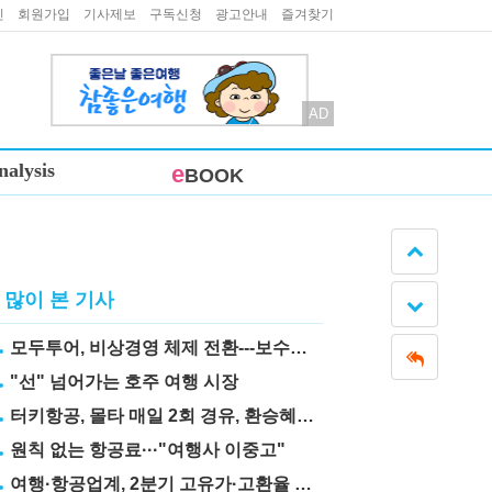
인
회원가입
기사제보
구독신청
광고안내
즐겨찾기
AD
nalysis
e
BOOK
많이 본 기사
모두투어, 비상경영 체제 전환---보수도 삭감
"선" 넘어가는 호주 여행 시장
터키항공, 몰타 매일 2회 경유, 환승혜택 눈길
원칙 없는 항공료···"여행사 이중고"
여행·항공업계, 2분기 고유가·고환율 직격탄