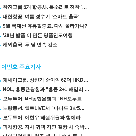
한진그룹 5개 항공사, 목소리로 전한 ‘재능기부’
대한항공, 여름 성수기 ‘스마트 출국’ 꿀팁 3가지 공개
9월 국제선 유류할증료, 다시 올라가나?
‘20년 발품’이 만든 명품인도여행
해외출국, 두 달 연속 감소
이번호 주요기사
캐세이그룹, 상반기 순이익 62억 HKD… 전년比 67.6%↑
NOL, 홍콩관광청과 "홍콩 2+1 패밀리 프로모션" 실시
모두투어, NH농협은행과 "NH모두트래블리적금" 출시
노랑풍선, 옐로LIVE서 "마나도 3박5일" 상품 선보여
모두투어, 이현우 해설위원과 함께하는 "MLB 직관 컨셉투어" 출시
피치항공, 자사 귀책 지연·결항 시 숙박·교통비 보상제 도입