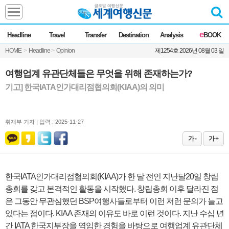
Headline
e
Headline
Travel
Transfer
Destination
Analysis
BOOK
전체
News
HOME
>
Headline
>
Opinion
제1254호 2026년 08월 03 일
Commentary
Opinion
Focus
Marketing
여행업계 유관단체들은 무엇을 위해 존재하는가?
ZoomIn
기고] 한국IATA인가대리점협의회(KIAA)의 의미
Travel
취재부 기자 |
입력 : 2025-11-27
Transfer
가 -
가 +
Destination
한국IATA인가대리점협의회(KIAA)가 한 달 전인 지난달20일 창립
총회를 갖고 본격적인 활동을 시작했다. 창립총회 이후 달라진 점
Analysis
은 그동안 무관심했던 BSP여행사들로부터 이런 저런 문의가 늘고
있다는 점이다. KIAA 존재의 이유도 바로 이런 것이다. 지난 수십 년
간 IATA 한국지부장을 역임한 경험을 바탕으로 여행업계 유관단체