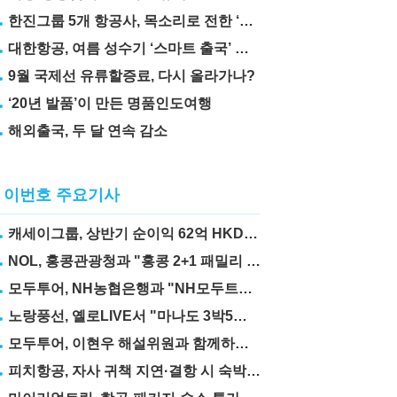
한진그룹 5개 항공사, 목소리로 전한 ‘재능기부’
대한항공, 여름 성수기 ‘스마트 출국’ 꿀팁 3가지 공개
9월 국제선 유류할증료, 다시 올라가나?
‘20년 발품’이 만든 명품인도여행
해외출국, 두 달 연속 감소
이번호 주요기사
캐세이그룹, 상반기 순이익 62억 HKD… 전년比 67.6%↑
NOL, 홍콩관광청과 "홍콩 2+1 패밀리 프로모션" 실시
모두투어, NH농협은행과 "NH모두트래블리적금" 출시
노랑풍선, 옐로LIVE서 "마나도 3박5일" 상품 선보여
모두투어, 이현우 해설위원과 함께하는 "MLB 직관 컨셉투어" 출시
피치항공, 자사 귀책 지연·결항 시 숙박·교통비 보상제 도입