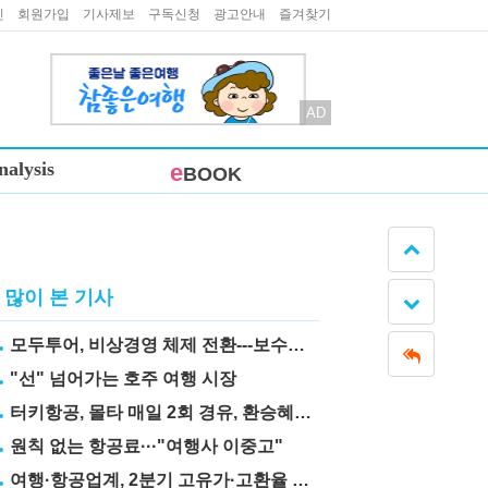
인
회원가입
기사제보
구독신청
광고안내
즐겨찾기
AD
nalysis
e
BOOK
많이 본 기사
모두투어, 비상경영 체제 전환---보수도 삭감
"선" 넘어가는 호주 여행 시장
터키항공, 몰타 매일 2회 경유, 환승혜택 눈길
원칙 없는 항공료···"여행사 이중고"
여행·항공업계, 2분기 고유가·고환율 직격탄