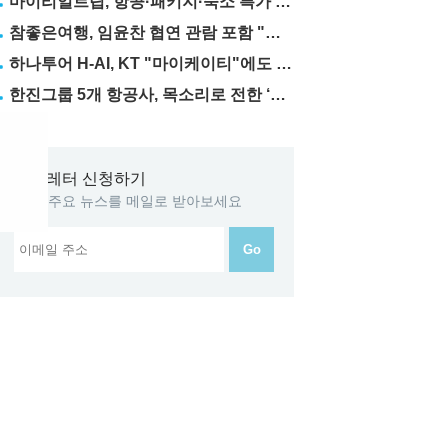
마이리얼트립, 항공·패키지·숙소 특가 릴레이
참좋은여행, 임윤찬 협연 관람 포함 "미동부·캐나다" 패키지 출시
하나투어 H-AI, KT "마이케이티"에도 탑재
한진그룹 5개 항공사, 목소리로 전한 ‘재능기부’
뉴스레터 신청하기
GTN 주요 뉴스를 메일로 받아보세요
Go