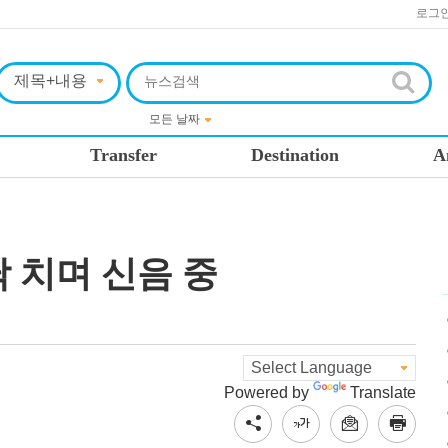
로그
Transfer
Destination
A
 치며 신음 중
Powered by
Translate