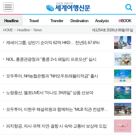
Headline
e
Headline
Travel
Transfer
Destination
Analysis
BOOK
전체
News
HOME
>
Headline
>
News
제1254호 2026년 08월 03 일
Commentary
Opinion
Focus
Marketing
캐세이그룹, 상반기 순이익 62억 HKD… 전년比 67.6%↑
ZoomIn
NOL, 홍콩관광청과 "홍콩 2+1 패밀리 프로모션" 실시
Travel
모두투어, NH농협은행과 "NH모두트래블리적금" 출시
Transfer
노랑풍선, 옐로LIVE서 "마나도 3박5일" 상품 선보여
Destination
모두투어, 이현우 해설위원과 함께하는 "MLB 직관 컨셉투
어" 출시
Analysis
피치항공, 자사 귀책 지연·결항 시 숙박·교통비 보상제 도입