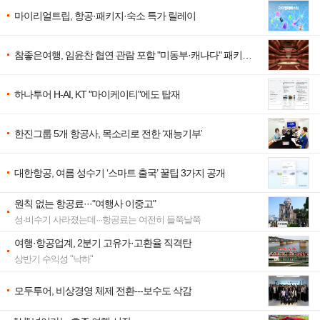
마이리얼트립, 항공·패키지·숙소 특가 릴레이
참좋은여행, 임윤찬 협연 관람 포함 "미동부·캐나다" 패키지
출시
하나투어 H-AI, KT "마이케이티"에도 탑재
한진그룹 5개 항공사, 목소리로 전한 ‘재능기부’
대한항공, 여름 성수기 ‘스마트 출국’ 꿀팁 3가지 공개
원칙 없는 항공료···"여행사 이중고"
성·비수기 사라졌는데···항공료는 여전히 들쭉날쭉
여행·항공업계, 2분기 고유가·고환율 직격탄
상반기 수익성 "낙하"
모두투어, 비상경영 체제 전환---보수도 삭감