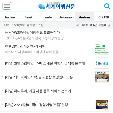
Headline
e
Headline
Travel
Transfer
Destination
Analysis
BOOK
전체
News
HOME
>
Analysis
>
홈쇼핑／소셜
제1254호 2026년 08월 03 일
Commentary
Opinion
동남아/일본/유럽여행수요 활발해진다
Focus
Marketing
챗GPT Q&A] 올 4분기 한국 여행시장의 전망
ZoomIn
여행업체, 287곳-795억 피해
Travel
이커머스 시장&티메프 미정산 피해 현황
[채널] 호텔스컴바인, TV에 소개된 여행지 검색량 분석해
Transfer
[채널] 와이파이도시락, 김포공항 로밍센터 오픈
Destination
[채널] 하나투어, 여권 자동 등록 서비스 선보여
Analysis
[채널] 에어비앤비, 국내 경험여행 ‘트립’ 런칭