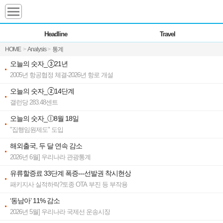
Headline
Headline
Travel
전체
News
HOME
>
Analysis
>
통계
Commentary
Opinion
오늘의 숫자_③21년
Focus
Marketing
2005년 항공협정 체결-2026년 항로 개설
ZoomIn
오늘의 숫자_②14단계
Travel
갤런당 283.48센트
오늘의 숫자_ⓛ8월 18일
"집행임원제도" 도입
Transfer
해외출국, 두 달 연속 감소
2026년 6월] 우리나라 관광통계
Destination
유류할증료 33단계 폭증---선발권 착시현상
패키지사 실적하락?토종 OTA 부진 등 부작용
Analysis
‘동남아’ 11% 감소
2026년 5월] 우리나라 국제선 운송시장