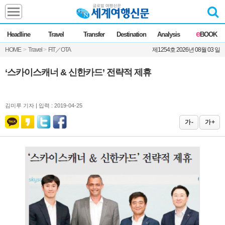
Headline
e
Headline
Travel
Transfer
Destination
Analysis
BOOK
전체
News
HOME
>
Travel
>
FIT／OTA
제1254호 2026년 08월 03 일
Commentary
Opinion
Focus
Marketing
‘스카이스캐너 & 신한카드’ 전략적 제휴
ZoomIn
Travel
김미루 기자 |
입력 : 2019-04-25
가 -
가 +
Transfer
Destination
Analysis