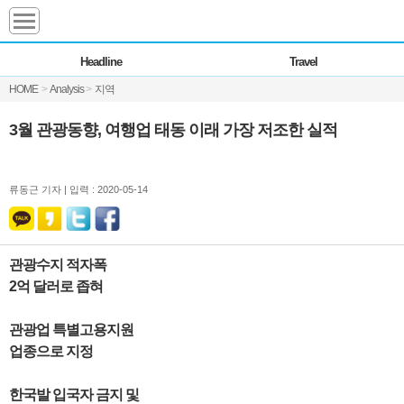
Headline
Headline
Travel
전체
News
HOME
>
Analysis
>
지역
Commentary
Opinion
Focus
Marketing
3월 관광동향, 여행업 태동 이래 가장 저조한 실적
ZoomIn
Travel
류동근 기자 |
입력 : 2020-05-14
Transfer
관광수지 적자폭
2억 달러로 좁혀
Destination
관광업 특별고용지원
Analysis
업종으로 지정
한국발 입국자 금지 및