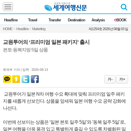
Headline
e
Headline
Travel
Transfer
Destination
Analysis
BOOK
전체
News
HOME
>
Headline
>
Marketing
제1254호 2026년 08월 03 일
Commentary
Opinion
Focus
Marketing
교원투어의 ‘프리미엄 일본 패키지’ 출시
ZoomIn
본토·동북지방 5일 상품
Travel
취재부 기자 |
입력 : 2025-08-13
Transfer
가 -
가 +
교원투어가 일본 N차 여행 수요 확대에 맞춰 프리미엄 일주 패키
Destination
지를 새롭게 선보인다. 상품을 앞세워 일본 여행 수요 공략 강화에
나선다.
Analysis
이번에 선보이는 상품은 ‘일본 본토 일주 5일’와 ‘동북 일주 5일’로,
일본 여행을 더욱 품격 있고 특별하게 즐길 수 있도록 차별화된 일