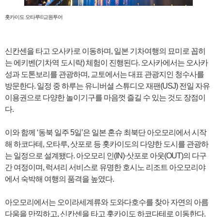
홋카이도 오타루©교원투어
신칸센을 타고 오사카로 이동하며, 일본 기차여행의 묘미로 꼽히
는 에키벤(기차역 도시락) 체험이 진행된다. 오사카에서는 오사카
성과 도톤보리를 관광하며, 교토에서는 대표 관광지인 청수사를
방문한다. 일정 중 하루는 유니버셜 스튜디오 재팬(USJ) 전일 자유
이용권으로 다양한 놀이기구를 마음껏 즐길 수 있는 것도 장점이
다.
이와 함께 ‘동북 일주 5일’은 일본 혼슈 최북단 아오모리에서 시작
해 하코다테, 오타루, 삿포로 등 홋카이도의 다양한 도시를 관광하
는 일정으로 설계됐다. 아오모리 인(IN)·삿포로 아웃(OUT)의 다구
간 여정이며, 럭셔리 서비스로 유명한 호시노 리조트 아오모리야
에서 숙박해 여행의 품격을 높였다.
아오모리에서는 오이라세계류와 도와다호수를 찾아 자연의 아름
다움을 만끽하고, 신칸센을 타고 홋카이도 하코다테로 이동한다.