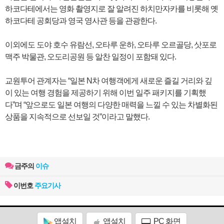
하코다테에서는 영화 촬영지로 잘 알려진 하치만자카를 비롯해 옛
하코다테 공회당과 영국 영사관 등을 관광한다.
이외에도 도야 호수 유람선, 오타루 운하, 오타루 오르골당, 삿포로
맥주 박물관, 오도리공원 등 알찬 일정이 포함돼 있다.
교원투어 관계자는 “일본 N차 여행객에게 새로운 즐길 거리와 깊
이 있는 여행 경험을 제공하기 위해 이번 일주 패키지를 기획했
다”며 “앞으로도 일본 여행의 다양한 매력을 느낄 수 있는 차별화된
상품을 지속적으로 선보일 것”이라고 말했다.
금주의
이슈
이번호
주요기사
앱설치
앱설치
PC 화면