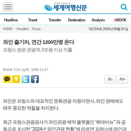
Headline
e
Headline
Travel
Transfer
Destination
Analysis
BOOK
전체
News
HOME
>
Headline
>
Focus
제1254호 2026년 08월 03 일
Commentary
Opinion
Focus
Marketing
와인 즐기러, 연간 1200만명 온다
ZoomIn
프랑스 방문 관광객, 9조원 이상 지출
Travel
취재부 기자 |
입력 : 2025-11-27
Transfer
가 -
가 +
Destination
와인은 프랑스의 대표적인 문화관광 자원이면서, 와인 판매에도
매우 중요한 역할을 차지한다.
Analysis
최근 프랑스관광공사가 와인관광 예약 플랫폼인 ‘뤼데비뉴’"과 공
동으로 조사한 "2024년 와인관광 현황"에 따르면 프랑스에 와인과