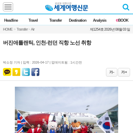
Headline
e
Headline
Travel
Transfer
Destination
Analysis
BOOK
전체
News
HOME
>
Transfer
>
Air
제1254호 2026년 08월 03 일
Commentary
Opinion
Focus
Marketing
버진애틀랜틱, 인천-런던 직항 노선 취항
ZoomIn
Travel
박소정 기자 |
입력 : 2026-04-17 | 업데이트됨 : 1시간전
가 -
가 +
Transfer
Destination
Analysis