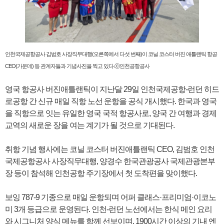
인천국제공항공사 김범호 사장직무대행(오른쪽에서 다섯 번째)이 코닐 코스터 버진 애틀랜틱 항공
CEO(가운데) 등 관계자들과 기념사진을 찍고 있다.ⓒ인천공항공사
영국 항공사 버진애틀랜틱이 지난달 29일 인천국제공항-런던 히드
로공항 간 신규 매일 직항 노선 운항을 공식 개시했다. 한국과 영국
을 직항으로 잇는 유일한 영국 국적 항공사로, 양국 간 여행과 경제
교역의 새로운 장을 여는 계기가 될 것으로 기대된다.
취항 기념 행사에는 코닐 코스터 버진애틀랜틱 CEO, 김범호 인천
국제공항공사 사장직무대행, 양경수 한국관광공사 국제관광본부
장 등이 참석해 인천공항 주기장에서 첫 도착편을 맞이했다.
보잉 787-9 기종으로 매일 운항되며 어퍼 클래스·프리미엄·이코노
미 3개 등급으로 운영된다. 인천-런던 노선에서는 한식 메인 요리
와 시그니처 양식 메뉴를 함께 선보이며, 1900시간 이상의 기내 엔