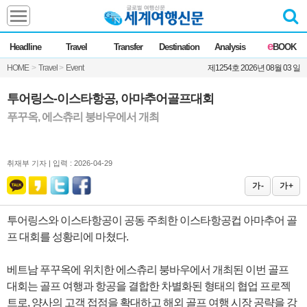
Headline
e
Headline
Travel
Transfer
Destination
Analysis
BOOK
전체
News
HOME
>
Travel
>
Event
제1254호 2026년 08월 03 일
Commentary
Opinion
Focus
Marketing
투어링스-이스타항공, 아마추어골프대회
ZoomIn
푸꾸옥, 에스츄리 붕바우에서 개최
Travel
취재부 기자 |
입력 : 2026-04-29
Transfer
가 -
가 +
투어링스와 이스타항공이 공동 주최한 이스타항공컵 아마추어 골
Destination
프 대회를 성황리에 마쳤다.
Analysis
베트남 푸꾸옥에 위치한 에스츄리 붕바우에서 개최된 이번 골프
대회는 골프 여행과 항공을 결합한 차별화된 형태의 협업 프로젝
트로, 양사의 고객 접점을 확대하고 해외 골프 여행 시장 공략을 강