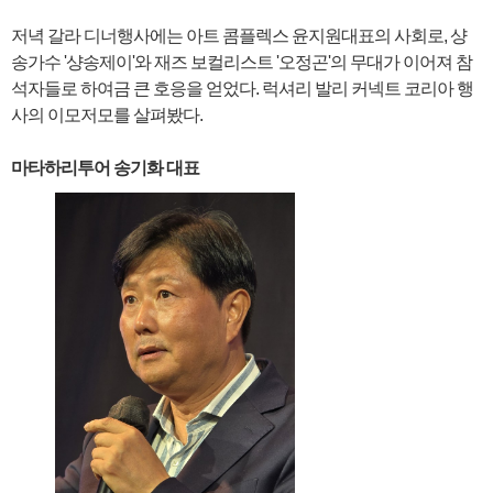
저녁 갈라 디너행사에는 아트 콤플렉스 윤지원대표의 사회로, 샹
송가수 '샹송제이'와 재즈 보컬리스트 '오정곤'의 무대가 이어져 참
석자들로 하여금 큰 호응을 얻었다. 럭셔리 발리 커넥트 코리아 행
사의 이모저모를 살펴봤다.
마타하리투어 송기화 대표