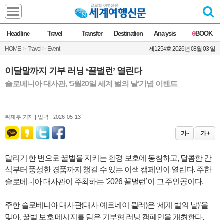
Headline
e
Headline
Travel
Transfer
Destination
Analysis
BOOK
전체
News
HOME
>
Travel
>
Event
제1254호 2026년 08월 03 일
Commentary
Opinion
Focus
Marketing
이달말까지 기부 러닝 ‘꿀벌런’ 열린다
ZoomIn
슬로베니아 대사관, ‘5월20일 세계 벌의 날’기념 이벤트
Travel
취재부 기자 |
입력 : 2026-05-13
Transfer
가 -
가 +
달리기 한 번으로 꿀벌을 지키는 환경 보호에 동참하고, 달콤한 간
Destination
식부터 풍성한 경품까지 챙길 수 있는 이색 캠페인이 열린다. 주한
슬로베니아 대사관이 주최하는 ‘2026 꿀벌런’이 그 주인공이다.
Analysis
주한 슬로베니아 대사관(대사 예르네이 뮐러)은 ‘세계 벌의 날)’을
맞아, 꿀벌 보호 메시지를 담은 기부형 러닝 캠페인을 개최한다.