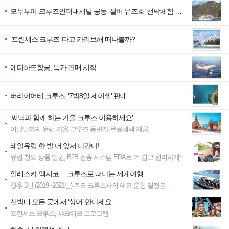
모두투어-크루즈인터내셔널 공동 ‘실버 뮤즈호’ 선박체험 행
사
‘프린세스 크루즈’ 타고 카리브해 떠나볼까?
에티하드항공, 특가 판매 시작
버라이어티 크루즈, ‘7박8일 세이셸’ 판매
‘씨닉과 함께 하는 가을 크루즈 이용하세요’
이달말까지 유럽 가을 크루즈 동반자 무료혜택 제공
레일유럽 한 발 더 앞서 나간다!
유럽 철도 상품 발권, B2B 전용 시스템 ERA로 더 쉽고 편리하게~
알래스카·멕시코… 크루즈로 떠나는 세계여행
향후 3년 (2019~2021년) 주요 크루즈사의 대표 운항 일정은…
선박내 모든 곳에서 ‘상어’ 만나세요
프린세스 크루즈, 샤크위크 프로그램