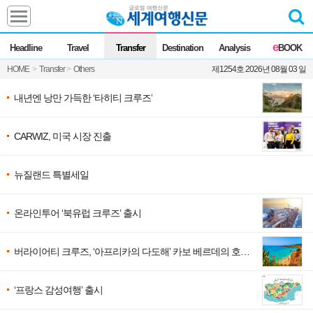
Headline
e
Headline
Travel
Transfer
Destination
Analysis
BOOK
전체
News
HOME
>
Transfer
>
Others
제1254호 2026년 08월 03 일
Commentary
Opinion
Focus
Marketing
내년엔 낭만 가득한 ‘타히티 크루즈’
ZoomIn
CARWIZ, 미국 시장 진출
Travel
뉴질랜드 특별세일
Transfer
온라인투어 ‘북유럽 크루즈’ 출시
Destination
버라이어티 크루즈, ‘아프리카의 다도해’ 카보 베르데의 호핑
투어
Analysis
‘프랑스 감성여행’ 출시