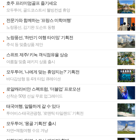
호주 프리미엄골프 즐기세요
모두투어, 골드코스트서 웰빙컨셉 휴양
전문가와 함께하는 ‘프랑스 미학여행’
노랑풍선, 김기완 도슨트 동행
노랑풍선, ‘하반기 여행 타이밍’ 기획전
추석 등 맞춤상품 제안
스위트 제주/ 키녹 객식점유율 상승
여름철 맞춤 패키지 상품 출시
모두투어, ‘나에게 맞는 휴양지는?’ 기획전
바다감성형 등 4개 타입 큐레이션
로얄캐리비안 스펙트럼, ‘더블업’ 프로모션
선착순 50명 선실 무료 업그레이드
태국여행, 알뜰하게 갈 수 있다
투어비스-태국관광청, ‘로맨틱 타일랜드’ 기획전
모두투어, ‘몽골 기획전’ 출시
자연+체험여행 수요 겨냥