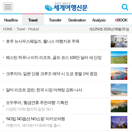
Headline
e
Headline
Travel
Transfer
Destination
Analysis
BOOK
전체
News
HOME
>
Travel
>
Product
제1254호 2026년 08월 03 일
Commentary
Opinion
Focus
Marketing
호주 뉴사우스웨일즈, 웰니스 여행지로 주목
ZoomIn
웨스틴 하푸나 비치 리조트, 골프 코스 100만 달러 새 단장
Travel
크루지아, 일본 단풍 크루즈 예약 시 도쿄 호텔 1박 증정
Transfer
알마 리조트 깜란, 한국 시장 마케팅 강화 나서
Destination
모두투어, ‘황금연휴 추천여행’ 기획전
다양한 지역/ 합리적 일정 제시
Analysis
‘NO팁 NO옵션 NO쇼핑’ 마카오여행
여행이지, 세미패키지&에어텔 출시