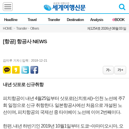
Headline
e
Headline
Travel
Transfer
Destination
Analysis
BOOK
전체
News
HOME
>
Transfer
>
Others
제1254호 2026년 08월 03 일
Commentary
Opinion
Focus
Marketing
[항공] 항공사 NEWS
ZoomIn
Travel
김미루 기자 |
입력 : 2018-12-21
가 -
가 +
Transfer
내년 삿포로 신규취항
Destination
피치항공이 내년 4월25일부터 삿포로(신치토세)~인천 노선에 주7
회 일정으로 신규 취항한다. 일본항공사에선 처음으로 개설된 노
Analysis
선이며, 피치항공의 국제선 중 타이베이 노선에 이어 2번째이다.
한편, 내년 하반기인 2019년 10월1일부터 도쿄~아마미오시마, 오