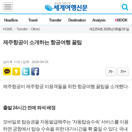
Headline
e
Headline
Travel
Transfer
Destination
Analysis
BOOK
전체
News
HOME
>
Transfer
>
Others
제1254호 2026년 08월 03 일
Commentary
Opinion
Focus
Marketing
제주항공이 소개하는 항공여행 꿀팁
ZoomIn
Travel
김미루 기자 |
입력 : 2019-04-25
가 -
가 +
Transfer
제주항공이 제주항공 이용객들을 위한 항공여행 꿀팁을 소개했다.
Destination
출발 24시간 전에 좌석 배정
Analysis
모바일로 탑승권을 자동발급해주는 ‘자동탑승수속’ 서비스를 이용
하면 공항에서 탑승 수속을 위한 대기시간을 확 줄일 수 있다. 국내