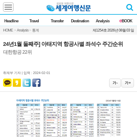
Headline
e
Headline
Travel
Transfer
Destination
Analysis
BOOK
전체
News
HOME
>
Analysis
>
통계
제1254호 2026년 08월 03 일
Commentary
Opinion
Focus
Marketing
24년1월 둘째주] 아태지역 항공사별 좌석수 주간순위
ZoomIn
대한항공 22위
Travel
취재부 기자 |
입력 : 2024-02-01
Transfer
가 -
가 +
Destination
Analysis