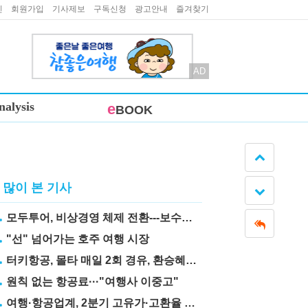
인
회원가입
기사제보
구독신청
광고안내
즐겨찾기
AD
nalysis
e
BOOK
많이 본 기사
모두투어, 비상경영 체제 전환---보수도 삭감
"선" 넘어가는 호주 여행 시장
터키항공, 몰타 매일 2회 경유, 환승혜택 눈길
원칙 없는 항공료···"여행사 이중고"
여행·항공업계, 2분기 고유가·고환율 직격탄