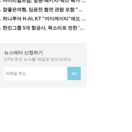
마이리얼트립, 항공·패키지·숙소 특가 릴레이
참좋은여행, 임윤찬 협연 관람 포함 "미동부·캐나다" 패키지 출시
하나투어 H-AI, KT "마이케이티"에도 탑재
한진그룹 5개 항공사, 목소리로 전한 ‘재능기부’
뉴스레터 신청하기
GTN 주요 뉴스를 메일로 받아보세요
Go