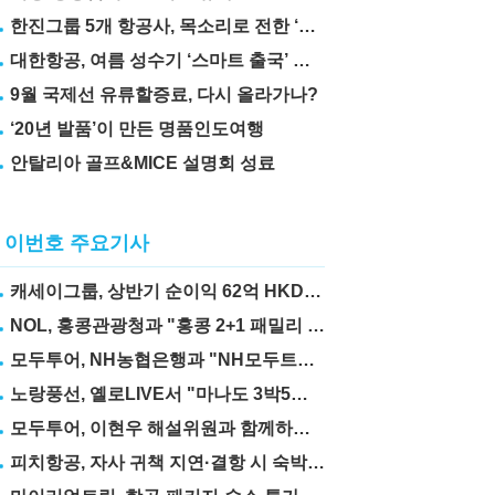
한진그룹 5개 항공사, 목소리로 전한 ‘재능기부’
대한항공, 여름 성수기 ‘스마트 출국’ 꿀팁 3가지 공개
9월 국제선 유류할증료, 다시 올라가나?
‘20년 발품’이 만든 명품인도여행
안탈리아 골프&MICE 설명회 성료
이번호 주요기사
캐세이그룹, 상반기 순이익 62억 HKD… 전년比 67.6%↑
NOL, 홍콩관광청과 "홍콩 2+1 패밀리 프로모션" 실시
모두투어, NH농협은행과 "NH모두트래블리적금" 출시
노랑풍선, 옐로LIVE서 "마나도 3박5일" 상품 선보여
모두투어, 이현우 해설위원과 함께하는 "MLB 직관 컨셉투어" 출시
피치항공, 자사 귀책 지연·결항 시 숙박·교통비 보상제 도입