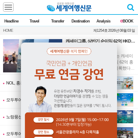
Headline
e
Headline
Travel
Transfer
Destination
Analysis
BOOK
전체
News
HOME
제1254호 2026년 08월 03 일
Commentary
Opinion
캐세이그룹, 상반기 순이익 62억 HKD…
Focus
Marketing
전년比 67.6%↑
ZoomIn
캐세이퍼시픽항공을 운영하는 캐세이
Travel
그룹이 2026년 상반기 순이익 62억 홍
콩달러(약 1조1718억원)를 기록했다고
밝혔다. 이는 전년 동기(37억 홍콩달
러) 대비 67.6% 증가한 수치다. 이
Transfer
NOL, 홍콩관광청과 "홍콩 2+1 패밀리 프로모션" 실시
모두투어, NH농협은행과 "NH모두트래블리적금" 출시
Destination
노랑풍선, 옐로LIVE서 "마나도 3박5일" 상품 선보여
Analysis
모두투어, 이현우 해설위원과 함께하는 "MLB 직관 컨셉투