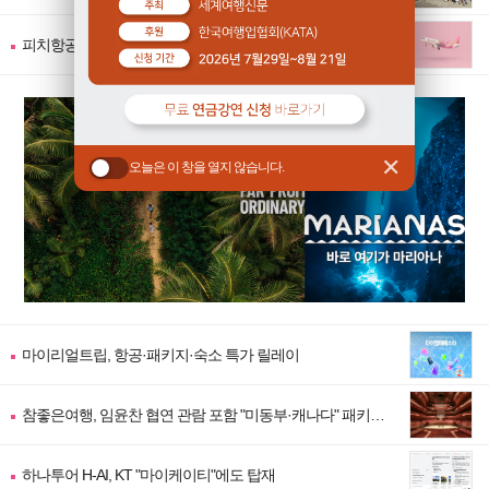
어" 출시
피치항공, 자사 귀책 지연·결항 시 숙박·교통비 보상제 도입
✕
오늘은 이 창을 열지 않습니다.
마이리얼트립, 항공·패키지·숙소 특가 릴레이
참좋은여행, 임윤찬 협연 관람 포함 "미동부·캐나다" 패키지
출시
하나투어 H-AI, KT "마이케이티"에도 탑재