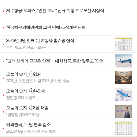
제주항공·토파스, "인천-고베" 신규 취항 프로모션 시상식
한국방문의해위원회 11년 만에 조직개편 단행
2026년 8월 첫째주] 여행사 홈쇼핑 실적
투어비스, 한진트래블 등
"고객 신뢰의 근간은 안전"…대한항공, 통합 앞두고 "안전 역
량" 대폭 강화
오늘의 숫자_③21년
2005년 항공협정 체결-2026년 항로 개설
오늘의 숫자_②14단계
갤런당 283.48센트
오늘의 숫자_ⓛ8월 18일
"집행임원제도" 도입
해외출국, 두 달 연속 감소
2026년 6월] 우리나라 관광통계