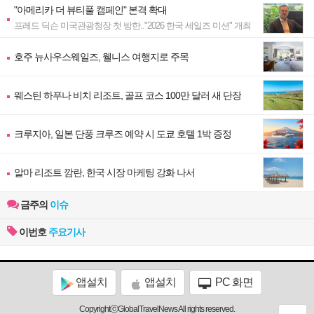
"아메리카 더 뷰티풀 캠페인" 본격 확대
프레드 딕슨 미국관광청장 첫 방한.."2026 한국 세일즈 미션" 개최
호주 뉴사우스웨일즈, 웰니스 여행지로 주목
웨스틴 하푸나 비치 리조트, 골프 코스 100만 달러 새 단장
크루지아, 일본 단풍 크루즈 예약 시 도쿄 호텔 1박 증정
알마 리조트 깜란, 한국 시장 마케팅 강화 나서
금주의
이슈
이번호
주요기사
앱설치
앱설치
PC 화면
CopyrightⓒGlobalTravelNews All rights reserved.