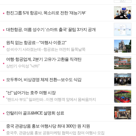
한진그룹 5개 항공사, 목소리로 전한 ‘재능기부’
대한항공, 여름 성수기 ‘스마트 출국’ 꿀팁 3가지 공개
원칙 없는 항공료···"여행사 이중고"
성·비수기 사라졌는데···항공료는 여전히 들쭉날쭉
여행·항공업계, 2분기 고유가·고환율 직격탄
상반기 수익성 "낙하"
모두투어, 비상경영 체제 전환---보수도 삭감
"선" 넘어가는 호주 여행 시장
"랜드사 부도" 일파만파...이젠 여행객 앞에서 몸싸움까지
안탈리아 골프&MICE 설명회 성료
중국 관광상품 홍보 여행사당 최대 300만 원 지원
중국주, 관광상품 홍보 공동마케팅 협력사업 참여 여행사 모집