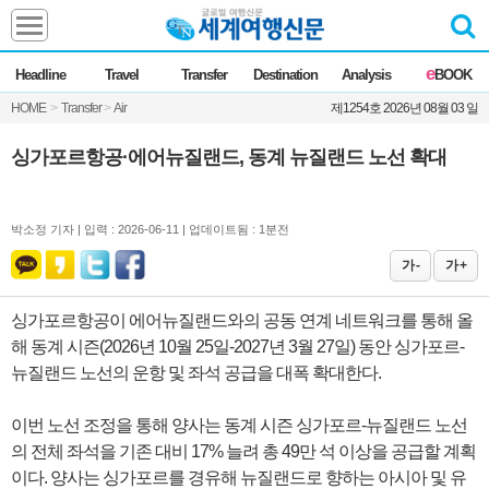
Headline
e
Headline
Travel
Transfer
Destination
Analysis
BOOK
전체
News
HOME
>
Transfer
>
Air
제1254호 2026년 08월 03 일
Commentary
Opinion
Focus
Marketing
싱가포르항공·에어뉴질랜드, 동계 뉴질랜드 노선 확대
ZoomIn
Travel
박소정 기자 |
입력 : 2026-06-11 | 업데이트됨 : 1분전
가 -
가 +
Transfer
싱가포르항공이 에어뉴질랜드와의 공동 연계 네트워크를 통해 올
해 동계 시즌(2026년 10월 25일-2027년 3월 27일) 동안 싱가포르-
Destination
뉴질랜드 노선의 운항 및 좌석 공급을 대폭 확대한다.
Analysis
이번 노선 조정을 통해 양사는 동계 시즌 싱가포르-뉴질랜드 노선
의 전체 좌석을 기존 대비 17% 늘려 총 49만 석 이상을 공급할 계획
이다. 양사는 싱가포르를 경유해 뉴질랜드로 향하는 아시아 및 유