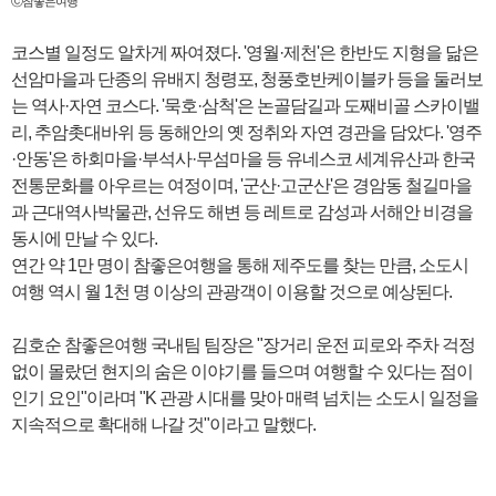
ⓒ참좋은여행
코스별 일정도 알차게 짜여졌다. '영월·제천'은 한반도 지형을 닮은
선암마을과 단종의 유배지 청령포, 청풍호반케이블카 등을 둘러보
는 역사·자연 코스다. '묵호·삼척'은 논골담길과 도째비골 스카이밸
리, 추암촛대바위 등 동해안의 옛 정취와 자연 경관을 담았다. '영주
·안동'은 하회마을·부석사·무섬마을 등 유네스코 세계유산과 한국
전통문화를 아우르는 여정이며, '군산·고군산'은 경암동 철길마을
과 근대역사박물관, 선유도 해변 등 레트로 감성과 서해안 비경을
동시에 만날 수 있다.
연간 약 1만 명이 참좋은여행을 통해 제주도를 찾는 만큼, 소도시
여행 역시 월 1천 명 이상의 관광객이 이용할 것으로 예상된다.
김호순 참좋은여행 국내팀 팀장은 "장거리 운전 피로와 주차 걱정
없이 몰랐던 현지의 숨은 이야기를 들으며 여행할 수 있다는 점이
인기 요인"이라며 "K 관광 시대를 맞아 매력 넘치는 소도시 일정을
지속적으로 확대해 나갈 것"이라고 말했다.