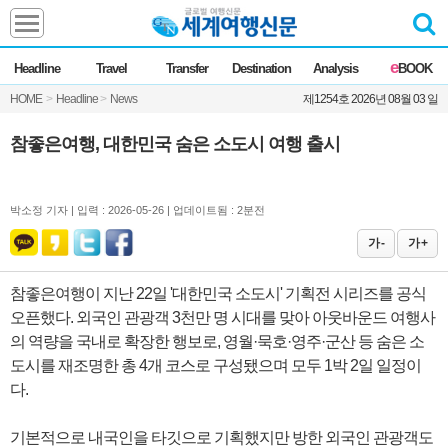
Headline
e
Headline
Travel
Transfer
Destination
Analysis
BOOK
전체
News
HOME
>
Headline
>
News
제1254호 2026년 08월 03 일
Commentary
Opinion
Focus
Marketing
참좋은여행, 대한민국 숨은 소도시 여행 출시
ZoomIn
Travel
박소정 기자 |
입력 : 2026-05-26 | 업데이트됨 : 2분전
가 -
가 +
Transfer
참좋은여행이 지난 22일 '대한민국 소도시' 기획전 시리즈를 공식
오픈했다. 외국인 관광객 3천만 명 시대를 맞아 아웃바운드 여행사
Destination
의 역량을 국내로 확장한 행보로, 영월·묵호·영주·군산 등 숨은 소
도시를 재조명한 총 4개 코스로 구성됐으며 모두 1박 2일 일정이
Analysis
다.
기본적으로 내국인을 타깃으로 기획했지만 방한 외국인 관광객도