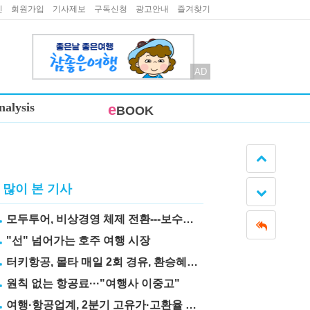
인
회원가입
기사제보
구독신청
광고안내
즐겨찾기
AD
nalysis
e
BOOK
많이 본 기사
모두투어, 비상경영 체제 전환---보수도 삭감
"선" 넘어가는 호주 여행 시장
터키항공, 몰타 매일 2회 경유, 환승혜택 눈길
원칙 없는 항공료···"여행사 이중고"
여행·항공업계, 2분기 고유가·고환율 직격탄