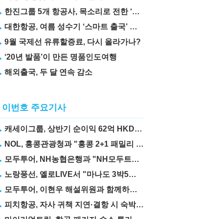
한진그룹 5개 항공사, 목소리로 전한 ‘재능기부’
대한항공, 여름 성수기 ‘스마트 출국’ 꿀팁 3가지 공개
9월 국제선 유류할증료, 다시 올라가나?
‘20년 발품’이 만든 명품인도여행
해외출국, 두 달 연속 감소
이번호 주요기사
캐세이그룹, 상반기 순이익 62억 HKD… 전년比 67.6%↑
NOL, 홍콩관광청과 "홍콩 2+1 패밀리 프로모션" 실시
모두투어, NH농협은행과 "NH모두트래블리적금" 출시
노랑풍선, 옐로LIVE서 "마나도 3박5일" 상품 선보여
모두투어, 이현우 해설위원과 함께하는 "MLB 직관 컨셉투어" 출시
피치항공, 자사 귀책 지연·결항 시 숙박·교통비 보상제 도입