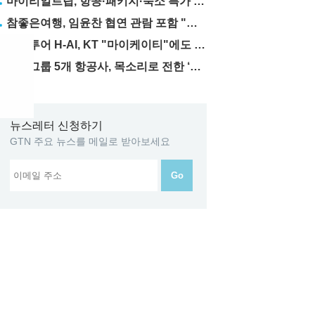
마이리얼트립, 항공·패키지·숙소 특가 릴레이
참좋은여행, 임윤찬 협연 관람 포함 "미동부·캐나다" 패키지 출시
하나투어 H-AI, KT "마이케이티"에도 탑재
한진그룹 5개 항공사, 목소리로 전한 ‘재능기부’
뉴스레터 신청하기
GTN 주요 뉴스를 메일로 받아보세요
Go