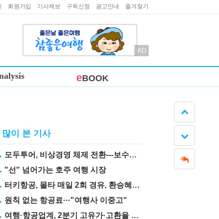
인
회원가입
기사제보
구독신청
광고안내
즐겨찾기
AD
nalysis
e
BOOK
많이 본 기사
모두투어, 비상경영 체제 전환---보수도 삭감
"선" 넘어가는 호주 여행 시장
터키항공, 몰타 매일 2회 경유, 환승혜택 눈길
원칙 없는 항공료···"여행사 이중고"
여행·항공업계, 2분기 고유가·고환율 직격탄