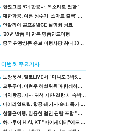
한진그룹 5개 항공사, 목소리로 전한 ‘재능기부’
대한항공, 여름 성수기 ‘스마트 출국’ 꿀팁 3가지 공개
안탈리아 골프&MICE 설명회 성료
‘20년 발품’이 만든 명품인도여행
중국 관광상품 홍보 여행사당 최대 300만 원 지원
이번호 주요기사
노랑풍선, 옐로LIVE서 "마나도 3박5일" 상품 선보여
모두투어, 이현우 해설위원과 함께하는 "MLB 직관 컨셉투어" 출시
피치항공, 자사 귀책 지연·결항 시 숙박·교통비 보상제 도입
마이리얼트립, 항공·패키지·숙소 특가 릴레이
참좋은여행, 임윤찬 협연 관람 포함 "미동부·캐나다" 패키지 출시
하나투어 H-AI, KT "마이케이티"에도 탑재