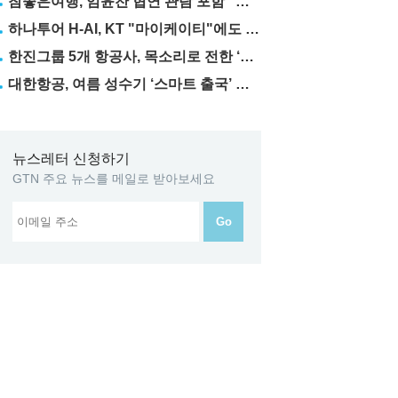
참좋은여행, 임윤찬 협연 관람 포함 "미동부·캐나다" 패키지 출시
하나투어 H-AI, KT "마이케이티"에도 탑재
한진그룹 5개 항공사, 목소리로 전한 ‘재능기부’
대한항공, 여름 성수기 ‘스마트 출국’ 꿀팁 3가지 공개
뉴스레터 신청하기
GTN 주요 뉴스를 메일로 받아보세요
Go