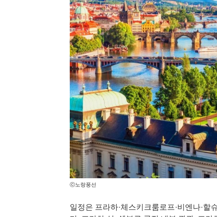
ⓒ노랑풍선
일정은 프라하·체스키크룸로프·비엔나·할슈타