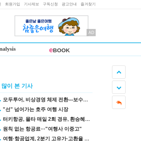
인
회원가입
기사제보
구독신청
광고안내
즐겨찾기
AD
nalysis
e
BOOK
많이 본 기사
모두투어, 비상경영 체제 전환---보수도 삭감
"선" 넘어가는 호주 여행 시장
터키항공, 몰타 매일 2회 경유, 환승혜택 눈길
원칙 없는 항공료···"여행사 이중고"
여행·항공업계, 2분기 고유가·고환율 직격탄