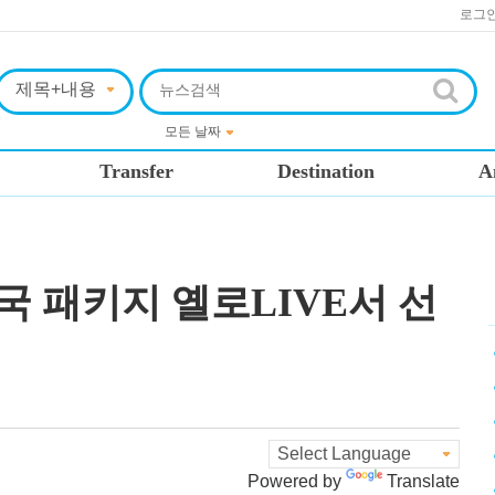
로그
Transfer
Destination
A
국 패키지 옐로LIVE서 선
Powered by
Translate