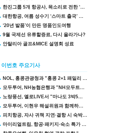
한진그룹 5개 항공사, 목소리로 전한 ‘재능기부’
대한항공, 여름 성수기 ‘스마트 출국’ 꿀팁 3가지 공개
‘20년 발품’이 만든 명품인도여행
9월 국제선 유류할증료, 다시 올라가나?
안탈리아 골프&MICE 설명회 성료
이번호 주요기사
NOL, 홍콩관광청과 "홍콩 2+1 패밀리 프로모션" 실시
모두투어, NH농협은행과 "NH모두트래블리적금" 출시
노랑풍선, 옐로LIVE서 "마나도 3박5일" 상품 선보여
모두투어, 이현우 해설위원과 함께하는 "MLB 직관 컨셉투어" 출시
피치항공, 자사 귀책 지연·결항 시 숙박·교통비 보상제 도입
마이리얼트립, 항공·패키지·숙소 특가 릴레이