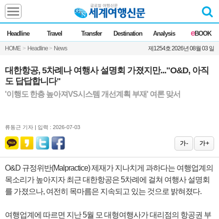
Headline
e
Headline
Travel
Transfer
Destination
Analysis
BOOK
전체
News
HOME
>
Headline
>
News
제1254호 2026년 08월 03 일
Commentary
Opinion
Focus
Marketing
대한항공, 5차례나 여행사 설명회 가졌지만..."O&D, 아직
도 답답합니다"
ZoomIn
'이행도 한층 높아져VS시스템 개선계획 부재' 여론 맞서
Travel
류동근 기자 |
Transfer
입력 : 2026-07-03
가 -
가 +
Destination
O&D 규정위반(Malpractice) 제재가 지나치게 과하다는 여행업계의
목소리가 높아지자 최근 대한항공은 5차례에 걸쳐 여행사 설명회
Analysis
를 가졌으나, 여전히 목마름은 지속되고 있는 것으로 밝혀졌다.
여행업계에 따르면 지난 5월 모 대형여행사가 대리점의 항공권 부