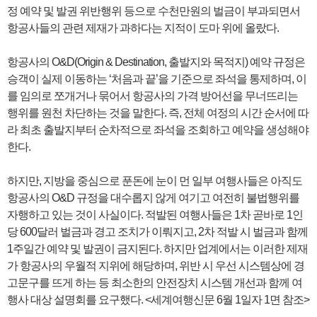
정 예약 및 발권 위반행위 등으로 수천만원의 벌금이 부과되면서
항공사들의 관련 제재가 과하다는 지적이 도마 위에 올랐다.
항공사의 O&D(Origin & Destination, 출발지와 목적지) 예약 규정은
승객이 실제 이동하는 ‘처음과 끝’을 기준으로 좌석을 통제하며, 이
를 임의로 쪼개거나 묶어서 항공사의 가격 방어선을 무너뜨리는
행위를 원천 차단하는 것을 말한다. 즉, 전체 여정의 시간 순서에 따
라 최초 출발지부터 순차적으로 좌석을 조회하고 예약을 생성해야
한다.
하지만, 지방을 중심으로 푼돈에 눈이 먼 일부 여행사들은 아직도
항공사의 O&D 규정을 대수롭지 않게 여기고 여전히 불법행위를
자행하고 있는 것이 사실이다. 적발된 여행사들은 1차 곧바로 1인
당 600달러 벌금과 경고 조치가 이뤄지고, 2차 적발 시 벌금과 함께
1주일간 예약 및 발권이 금지된다. 하지만 업계에서는 이러한 제재
가 항공사의 우월적 지위에 해당하며, 위반 시 우선 시스템상에 경
고문구를 뜨게 하는 등 최소한의 안전장치 시스템 개선과 함께 여
행사 대상 설명회를 요구했다. <세계여행신문 6월 1일자 1면 참조>