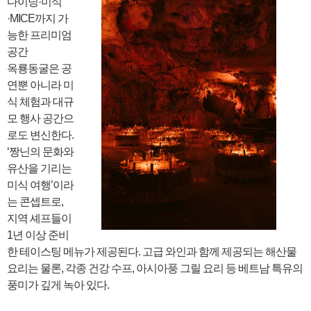
다이닝·미식
·MICE까지 가
능한 프리미엄
공간
옥룡동굴은 공
연뿐 아니라 미
식 체험과 대규
모 행사 공간으
로도 변신한다.
‘짱닌의 문화와
유산을 기리는
미식 여행’이라
는 콘셉트로,
지역 셰프들이
1년 이상 준비
한 테이스팅 메뉴가 제공된다. 고급 와인과 함께 제공되는 해산물
요리는 물론, 각종 건강 수프, 아시아풍 그릴 요리 등 베트남 특유의
풍미가 깊게 녹아 있다.