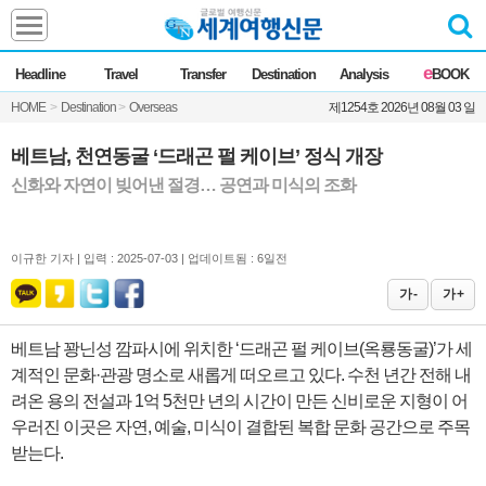
Headline
e
Headline
Travel
Transfer
Destination
Analysis
BOOK
전체
News
HOME
>
Destination
>
Overseas
제1254호 2026년 08월 03 일
Commentary
Opinion
Focus
Marketing
베트남, 천연동굴 ‘드래곤 펄 케이브’ 정식 개장
ZoomIn
신화와 자연이 빚어낸 절경… 공연과 미식의 조화
Travel
이규한 기자 |
입력 : 2025-07-03 | 업데이트됨 : 6일전
Transfer
가 -
가 +
베트남 꽝닌성 깜파시에 위치한 ‘드래곤 펄 케이브(옥룡동굴)’가 세
Destination
계적인 문화·관광 명소로 새롭게 떠오르고 있다. 수천 년간 전해 내
려온 용의 전설과 1억 5천만 년의 시간이 만든 신비로운 지형이 어
Analysis
우러진 이곳은 자연, 예술, 미식이 결합된 복합 문화 공간으로 주목
받는다.