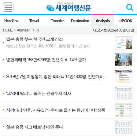
Headline
e
Headline
Travel
Transfer
Destination
Analysis
BOOK
전체
News
HOME
>
Analysis
>
지역
제1254호 2026년 08월 03 일
Commentary
Opinion
일본·홍콩 찾는 한국인 크게 감소
Focus
Marketing
베트남 찾은 한국인 40만1038명, 올해 들어 가장 높아
ZoomIn
방한외래객 158만6299명, 전년 대비 14% 증가
Travel
2019년 7월 여행통계 방한 외래객 14만4800명, 전년대비
Transfer
15.4% 증가
‘10억대 탈피’… 줄어든 관광수지 적자
Destination
징검다리 연휴, 자유일정+투어로 즐기는 동남아 여행상품
Analysis
일본·홍콩 지고 베트남·대만 뜬다