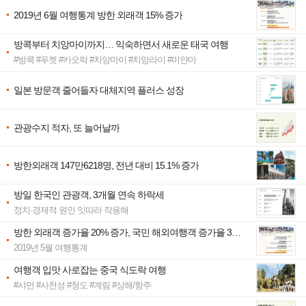
2019년 6월 여행통계 방한 외래객 15% 증가
방콕부터 치앙마이까지… 익숙하면서 새로운 태국 여행
#방콕 #푸켓 #카오락 #치앙마이 #치앙라이 #미얀마
일본 방문객 줄어들자 대체지역 플러스 성장
관광수지 적자, 또 늘어날까
방한외래객 147만6218명, 전년 대비 15.1% 증가
방일 한국인 관광객, 3개월 연속 하락세
정치·경제적 원인 잇따라 작용해
방한 외래객 증가율 20% 증가, 국민 해외여행객 증가율 3%
증가
2019년 5월 여행통계
여행객 입맛 사로잡는 중국 식도락 여행
#샤먼 #사천성 #청도 #계림 #상해/항주